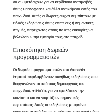
να συμμετάσχουν για να κερδίσουν ανταμοιβές
όπως Primogems και άλλα αντικείμενα εντός του
παιχνιδιού. Αυτές οι δωρεές συχνά συμπίπτουν με
ειδικές εκδηλώσεις όπως επετείους ή σημαντικές
στιγμές, παρέχοντας στους παίκτες ευκαιρίες να
βελτιώσουν την εμπειρία τους στο παιχνίδι.
Επισκόπηση δωρεών
προγραμματιστών
Οι δωρεές προγραμματιστών στο Genshin
Impact περιλαμβάνουν συνήθως εκδηλώσεις που
διοργανώνονται από τους δημιουργούς του
παιχνιδιού, miHoYo, για να εμπλέκουν την
κοινότητα και να γιορτάζουν σημαντικές
περιστάσεις. Αυτές οι εκδηλώσεις μπορεί να
κυμαίνονται από διαγωνισμούς στα κοινωνικά μέσα