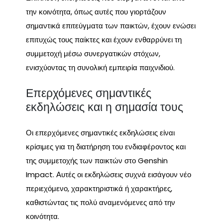
την κοινότητα, όπως αυτές που γιορτάζουν
σημαντικά επιτεύγματα των παικτών, έχουν ενώσει
επιτυχώς τους παίκτες και έχουν ενθαρρύνει τη
συμμετοχή μέσω συνεργατικών στόχων,
ενισχύοντας τη συνολική εμπειρία παιχνιδιού.
Επερχόμενες σημαντικές
εκδηλώσεις και η σημασία τους
Οι επερχόμενες σημαντικές εκδηλώσεις είναι
κρίσιμες για τη διατήρηση του ενδιαφέροντος και
της συμμετοχής των παικτών στο Genshin
Impact. Αυτές οι εκδηλώσεις συχνά εισάγουν νέο
περιεχόμενο, χαρακτηριστικά ή χαρακτήρες,
καθιστώντας τις πολύ αναμενόμενες από την
κοινότητα.