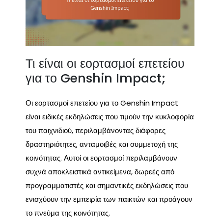
Τι είναι οι εορτασμοί επετείου
για το Genshin Impact;
Οι εορτασμοί επετείου για το Genshin Impact
είναι ειδικές εκδηλώσεις που τιμούν την κυκλοφορία
του παιχνιδιού, περιλαμβάνοντας διάφορες
δραστηριότητες, ανταμοιβές και συμμετοχή της
κοινότητας. Αυτοί οι εορτασμοί περιλαμβάνουν
συχνά αποκλειστικά αντικείμενα, δωρεές από
προγραμματιστές και σημαντικές εκδηλώσεις που
ενισχύουν την εμπειρία των παικτών και προάγουν
το πνεύμα της κοινότητας.