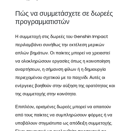
Πώς να συμμετάσχετε σε δωρεές
προγραμματιστών
Η συμμετοχή στις δωρεές του Genshin Impact
περιλαμβάνει συνήθως την εκτέλεση μερικών
απλών βημάτων. Οι παίκτες μπορεί να χρειαστεί
να ολοκληρώσουν εργασίες όπως η κοινοποίηση
αναρτήσεων, η σήμανση φίλων ή η δημιουργία
περιεχομένου σχετικού με το παιχνίδι. Αυτές οι
ενέργειες βοηθούν στην αύξηση της ορατότητας και
της συμμετοχής στην κοινότητα.
Επιπλέον, ορισμένες δωρεές μπορεί να απαιτούν
από τους παίκτες να συμπληρώσουν φόρμες ή να
υποβάλουν στιγμιότυπα ως απόδειξη συμμετοχής.