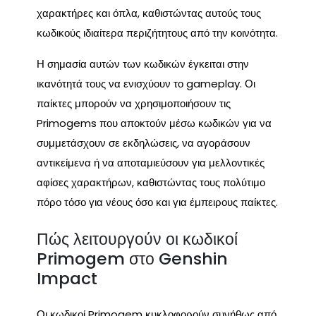
χαρακτήρες και όπλα, καθιστώντας αυτούς τους
κωδικούς ιδιαίτερα περιζήτητους από την κοινότητα.
Η σημασία αυτών των κωδικών έγκειται στην
ικανότητά τους να ενισχύουν το gameplay. Οι
παίκτες μπορούν να χρησιμοποιήσουν τις
Primogems που αποκτούν μέσω κωδικών για να
συμμετάσχουν σε εκδηλώσεις, να αγοράσουν
αντικείμενα ή να αποταμιεύσουν για μελλοντικές
αφίσες χαρακτήρων, καθιστώντας τους πολύτιμο
πόρο τόσο για νέους όσο και για έμπειρους παίκτες.
Πώς λειτουργούν οι κωδικοί
Primogem στο Genshin
Impact
Οι κωδικοί Primogem κυκλοφορούν συνήθως από