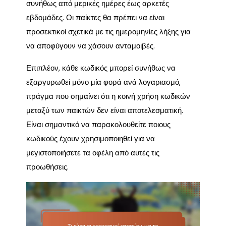
συνήθως από μερικές ημέρες έως αρκετές
εβδομάδες. Οι παίκτες θα πρέπει να είναι
προσεκτικοί σχετικά με τις ημερομηνίες λήξης για
να αποφύγουν να χάσουν ανταμοιβές.
Επιπλέον, κάθε κωδικός μπορεί συνήθως να
εξαργυρωθεί μόνο μία φορά ανά λογαριασμό,
πράγμα που σημαίνει ότι η κοινή χρήση κωδικών
μεταξύ των παικτών δεν είναι αποτελεσματική.
Είναι σημαντικό να παρακολουθείτε ποιους
κωδικούς έχουν χρησιμοποιηθεί για να
μεγιστοποιήσετε τα οφέλη από αυτές τις
προωθήσεις.