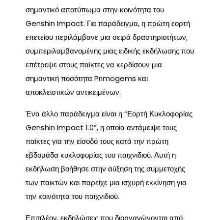
σημαντικό αποτύπωμα στην κοινότητα του
Genshin Impact. Για παράδειγμα, η πρώτη εορτή
επετείου περιλάμβανε μια σειρά δραστηριοτήτων,
συμπεριλαμβανομένης μιας ειδικής εκδήλωσης που
επέτρεψε στους παίκτες να κερδίσουν μια
σημαντική ποσότητα Primogems και
αποκλειστικών αντικειμένων.
Ένα άλλο παράδειγμα είναι η “Εορτή Κυκλοφορίας
Genshin Impact 1.0”, η οποία αντάμειψε τους
παίκτες για την είσοδό τους κατά την πρώτη
εβδομάδα κυκλοφορίας του παιχνιδιού. Αυτή η
εκδήλωση βοήθησε στην αύξηση της συμμετοχής
των παικτών και παρείχε μια ισχυρή εκκίνηση για
την κοινότητα του παιχνιδιού.
Επιπλέον, εκδηλώσεις που διοργανώνονται από