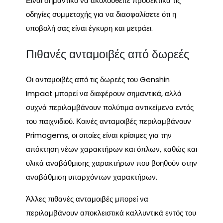
Είναι σημαντικό να ακολουθείτε προσεκτικά τις
οδηγίες συμμετοχής για να διασφαλίσετε ότι η
υποβολή σας είναι έγκυρη και μετράει.
Πιθανές ανταμοιβές από δωρεές
Οι ανταμοιβές από τις δωρεές του Genshin
Impact μπορεί να διαφέρουν σημαντικά, αλλά
συχνά περιλαμβάνουν πολύτιμα αντικείμενα εντός
του παιχνιδιού. Κοινές ανταμοιβές περιλαμβάνουν
Primogems, οι οποίες είναι κρίσιμες για την
απόκτηση νέων χαρακτήρων και όπλων, καθώς και
υλικά αναβάθμισης χαρακτήρων που βοηθούν στην
αναβάθμιση υπαρχόντων χαρακτήρων.
Άλλες πιθανές ανταμοιβές μπορεί να
περιλαμβάνουν αποκλειστικά καλλυντικά εντός του