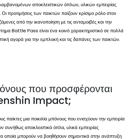
ριλαμβανομένων αποκλειστικών όπλων, υλικών εμπειρίας
 Οι προτιμήσεις των παικτών παίζουν κρίσιμο ρόλο στον
μενες από την ικανοποίηση με τις ανταμοιβές και την
στημα Battle Pass είναι ένα κοινό χαρακτηριστικό σε πολλά
τική αγορά για την εμπλοκή και τις δαπάνες των παικτών.
μπόνους που προσφέρονται
Genshin Impact;
υς παίκτες μια ποικιλία μπόνους που ενισχύουν την εμπειρία
υν συνήθως αποκλειστικά όπλα, υλικά εμπειρίας
 τα οποία μπορούν να βοηθήσουν σημαντικά στην ανάπτυξη