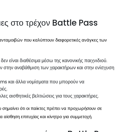
ες στο τρέχον Battle Pass
 ανταμοιβών που καλύπτουν διαφορετικές ανάγκες των
εν είναι διαθέσιμα μέσω της κανονικής παιχνιδιού.
ν στην αναβάθμιση των χαρακτήρων και στην ενίσχυση
s και άλλα νομίσματα που μπορούν να
ρές.
λες αισθητικές βελτιώσεις για τους χαρακτήρες.
υ σημαίνει ότι οι παίκτες πρέπει να προχωρήσουν σε
α αίσθηση επιτυχίας και κίνητρο για συμμετοχή.