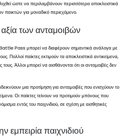
ελιχθεί ώστε να περιλαμβάνουν περισσότερα αποκλειστικά
των παικτών για μοναδικό περιεχόμενο.
ν αξία των ανταμοιβών
ου Battle Pass μπορεί να διαφέρουν σημαντικά ανάλογα με
ους. Πολλοί παίκτες εκτιμούν τα αποκλειστικά αντικείμενα,
τους. Άλλοι μπορεί να αισθάνονται ότι οι ανταμοιβές δεν
δεικνύουν μια προτίμηση για ανταμοιβές που ενισχύουν το
μενα. Οι παίκτες τείνουν να προτιμούν μπόνους που
όμισμα εντός του παιχνιδιού, σε σχέση με αισθητικές
ν εμπειρία παιχνιδιού