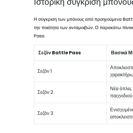
Ιστορική σύγκριση μπόνου
Η σύγκριση των μπόνους από προηγούμενα Battl
την ποιότητα των ανταμοιβών. Ο παρακάτω πίνα
Pass:
Σεζόν Battle Pass
Βασικά 
Αποκλειστι
Σεζόν 1
χαρακτήρ
Νέα όπλα, 
Σεζόν 2
παιχνιδιού
Ενισχυμένα
Σεζόν 3
αποκλειστι