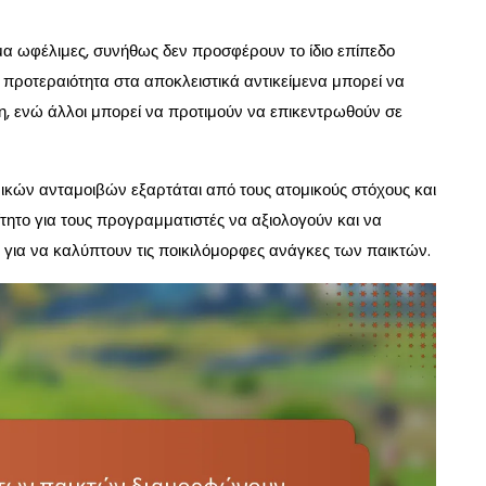
όμα ωφέλιμες, συνήθως δεν προσφέρουν το ίδιο επίπεδο
ν προτεραιότητα στα αποκλειστικά αντικείμενα μπορεί να
ση, ενώ άλλοι μπορεί να προτιμούν να επικεντρωθούν σε
νικών ανταμοιβών εξαρτάται από τους ατομικούς στόχους και
τητο για τους προγραμματιστές να αξιολογούν και να
ια να καλύπτουν τις ποικιλόμορφες ανάγκες των παικτών.