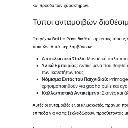
και πρόοδο των χαρακτήρων.
Τύποι ανταμοιβών διαθέσιμ
Το τρέχον Battle Pass διαθέτει αρκετούς τύπους
παικτών. Αυτά περιλαμβάνουν:
Αποκλειστικά Όπλα:
Μοναδικά όπλα που δ
Υλικά Εμπειρίας:
Αντικείμενα που βοηθού
των ικανοτήτων τους.
Νόμισμα Εντός του Παιχνιδιού:
Primogem
χρησιμοποιηθούν για gacha pulls και αγο
Καλλωπιστικά Αντικείμενα:
Σκηνές και άλ
Αυτές οι ανταμοιβές είναι κλιμακωτές, πράγμα πο
επίπεδα για να τις ξεκλειδώσουν, προσθέτοντας μι