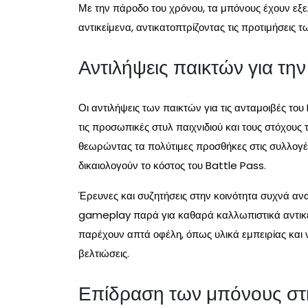
Με την πάροδο του χρόνου, τα μπόνους έχουν εξ
αντικείμενα, αντικατοπτρίζοντας τις προτιμήσεις 
Αντιλήψεις παικτών για τη
Οι αντιλήψεις των παικτών για τις ανταμοιβές τ
τις προσωπικές στυλ παιχνιδιού και τους στόχους τ
θεωρώντας τα πολύτιμες προσθήκες στις συλλογές 
δικαιολογούν το κόστος του Battle Pass.
Έρευνες και συζητήσεις στην κοινότητα συχνά ανα
gameplay παρά για καθαρά καλλωπιστικά αντικεί
παρέχουν απτά οφέλη, όπως υλικά εμπειρίας και ν
βελτιώσεις.
Επίδραση των μπόνους στη