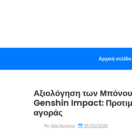
Skip
to
content
Αρχική σελίδα
Αξιολόγηση των Μπόνους
Genshin Impact: Προτιμ
αγοράς
By
Λίλα Άσγουντ
25/02/2026