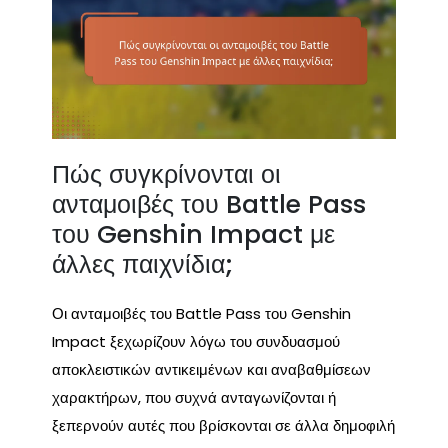
Πώς συγκρίνονται οι
ανταμοιβές του Battle Pass
του Genshin Impact με
άλλες παιχνίδια;
Οι ανταμοιβές του Battle Pass του Genshin
Impact ξεχωρίζουν λόγω του συνδυασμού
αποκλειστικών αντικειμένων και αναβαθμίσεων
χαρακτήρων, που συχνά ανταγωνίζονται ή
ξεπερνούν αυτές που βρίσκονται σε άλλα δημοφιλή