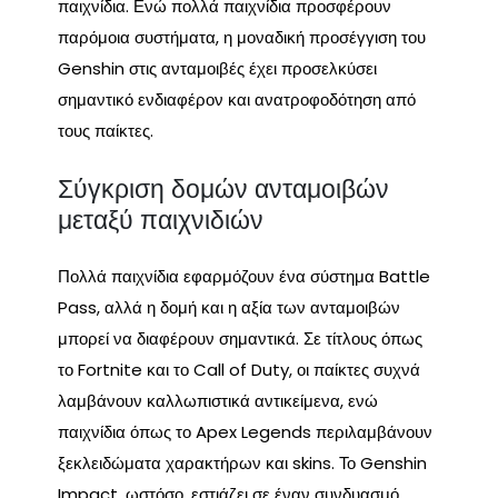
παιχνίδια. Ενώ πολλά παιχνίδια προσφέρουν
παρόμοια συστήματα, η μοναδική προσέγγιση του
Genshin στις ανταμοιβές έχει προσελκύσει
σημαντικό ενδιαφέρον και ανατροφοδότηση από
τους παίκτες.
Σύγκριση δομών ανταμοιβών
μεταξύ παιχνιδιών
Πολλά παιχνίδια εφαρμόζουν ένα σύστημα Battle
Pass, αλλά η δομή και η αξία των ανταμοιβών
μπορεί να διαφέρουν σημαντικά. Σε τίτλους όπως
το Fortnite και το Call of Duty, οι παίκτες συχνά
λαμβάνουν καλλωπιστικά αντικείμενα, ενώ
παιχνίδια όπως το Apex Legends περιλαμβάνουν
ξεκλειδώματα χαρακτήρων και skins. Το Genshin
Impact, ωστόσο, εστιάζει σε έναν συνδυασμό