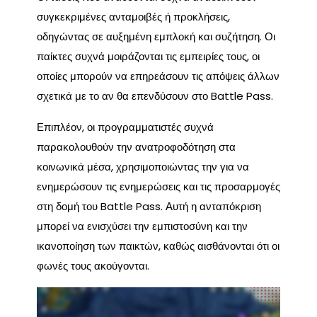
συγκεκριμένες ανταμοιβές ή προκλήσεις,
οδηγώντας σε αυξημένη εμπλοκή και συζήτηση. Οι
παίκτες συχνά μοιράζονται τις εμπειρίες τους, οι
οποίες μπορούν να επηρεάσουν τις απόψεις άλλων
σχετικά με το αν θα επενδύσουν στο Battle Pass.
Επιπλέον, οι προγραμματιστές συχνά
παρακολουθούν την ανατροφοδότηση στα
κοινωνικά μέσα, χρησιμοποιώντας την για να
ενημερώσουν τις ενημερώσεις και τις προσαρμογές
στη δομή του Battle Pass. Αυτή η ανταπόκριση
μπορεί να ενισχύσει την εμπιστοσύνη και την
ικανοποίηση των παικτών, καθώς αισθάνονται ότι οι
φωνές τους ακούγονται.