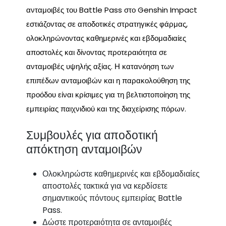
ανταμοιβές του Battle Pass στο Genshin Impact
εστιάζοντας σε αποδοτικές στρατηγικές φάρμας,
ολοκληρώνοντας καθημερινές και εβδομαδιαίες
αποστολές και δίνοντας προτεραιότητα σε
ανταμοιβές υψηλής αξίας. Η κατανόηση των
επιπέδων ανταμοιβών και η παρακολούθηση της
προόδου είναι κρίσιμες για τη βελτιστοποίηση της
εμπειρίας παιχνιδιού και της διαχείρισης πόρων.
Συμβουλές για αποδοτική
απόκτηση ανταμοιβών
Ολοκληρώστε καθημερινές και εβδομαδιαίες
αποστολές τακτικά για να κερδίσετε
σημαντικούς πόντους εμπειρίας Battle
Pass.
Δώστε προτεραιότητα σε ανταμοιβές