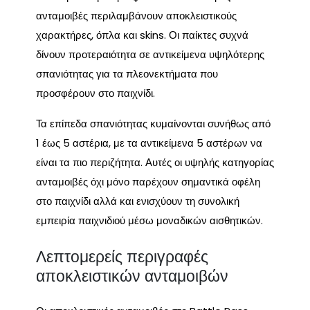
ανταμοιβές περιλαμβάνουν αποκλειστικούς
χαρακτήρες, όπλα και skins. Οι παίκτες συχνά
δίνουν προτεραιότητα σε αντικείμενα υψηλότερης
σπανιότητας για τα πλεονεκτήματα που
προσφέρουν στο παιχνίδι.
Τα επίπεδα σπανιότητας κυμαίνονται συνήθως από
1 έως 5 αστέρια, με τα αντικείμενα 5 αστέρων να
είναι τα πιο περιζήτητα. Αυτές οι υψηλής κατηγορίας
ανταμοιβές όχι μόνο παρέχουν σημαντικά οφέλη
στο παιχνίδι αλλά και ενισχύουν τη συνολική
εμπειρία παιχνιδιού μέσω μοναδικών αισθητικών.
Λεπτομερείς περιγραφές
αποκλειστικών ανταμοιβών