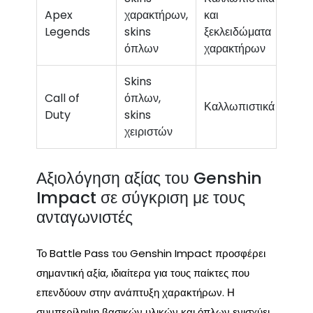
Apex
χαρακτήρων,
και
Legends
skins
ξεκλειδώματα
όπλων
χαρακτήρων
Skins
Call of
όπλων,
Καλλωπιστικά
Duty
skins
χειριστών
Αξιολόγηση αξίας του Genshin
Impact σε σύγκριση με τους
ανταγωνιστές
Το Battle Pass του Genshin Impact προσφέρει
σημαντική αξία, ιδιαίτερα για τους παίκτες που
επενδύουν στην ανάπτυξη χαρακτήρων. Η
συμπερίληψη βασικών υλικών και όπλων ενισχύει