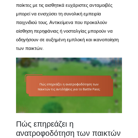
παίκτες με τις αισθητικά ευχάριστες ανταμοιβές
μπορεί να ενισχύσει τη συνολική εμπειρία
παιχνιδιού τους. Αντικείμενα που προκαλούν
αίσθηση περηφάνιας ή νοσταλγίας μπορούν να
οδηγήσουν σε αυξημένη εμπλοκή και ικανοποίηση
των παικτών.
Πώς επηρεάζει η
ανατροφοδότηση των παικτών